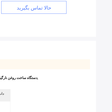
حالا تماس بگیرید
,
دستگاه تولید روغن برای کسب و کار 900kg/h,د
دان