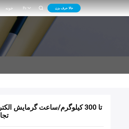

Pe
حالا حرف بزن
خونه
تجا