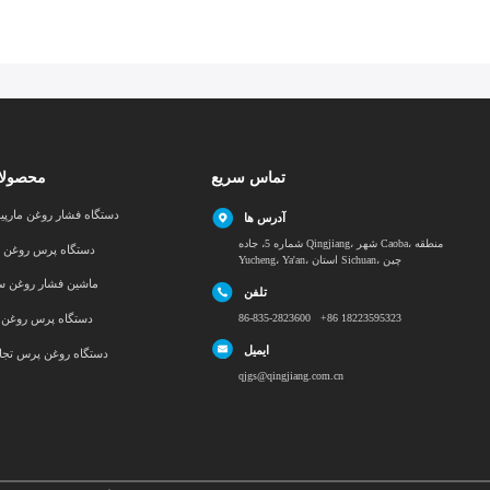
تماس سریع
محصولا
دستگاه فشار روغن مارپی
آدرس ها
شماره 5، جاده Qingjiang، شهر Caoba، منطقه
دستگاه پرس روغن د
Yucheng، Ya'an، استان Sichuan، چین
ماشین فشار روغن س
تلفن
86-835-2823600 +86 18223595323
دستگاه پرس روغن پ
ایمیل
دستگاه روغن پرس تجا
qjgs@qingjiang.com.cn