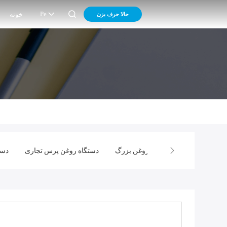

Pe
حالا حرف بزن
خونه
اتوماتیک روغن
فشار روغن بزرگ
دستگاه روغن پرس تجاری
دست