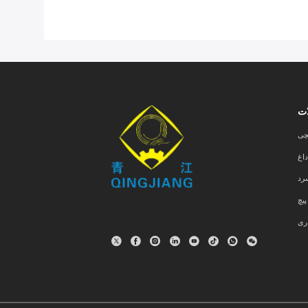
ت
چی
اغ
رد
یچ
ری