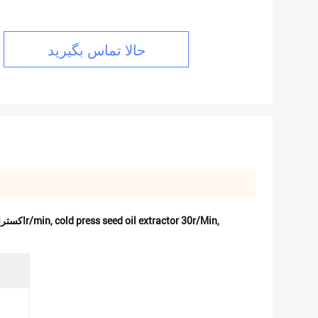
حالا تماس بگیرید
,
cold press seed oil extractor 30r/Min
,
دستگاه فشار روغن خورشیدی آفتابگردان,استخراج کننده روغن دانه های مطبوع سرد 30r/Min,اکستراکتور روغن دانه های فشار سرد 40r/min