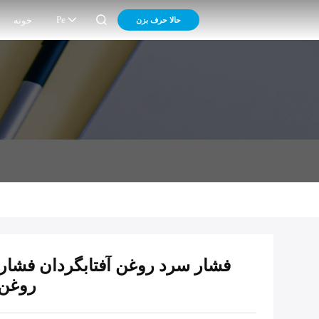

Pe
حالا حرف بزن
خونه
فشار سرد روغن آفتابگردان فشار
روغن 