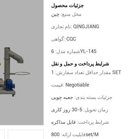
جزئیات محصول
محل منبع:
چین
QINGJIANG
نام تجاری:
CQC
گواهی:
6YL-145
شماره مدل:
شرایط پرداخت و حمل و نقل
1 SET
مقدار حداقل تعداد سفارش:
Negotiable
قیمت:
جزئیات بسته بندی:
جعبه چوبی
زمان تحویل:
5-30 روز کاری
شرایط پرداخت:
قابل مذاکره
800set/m
قابلیت ارائه: