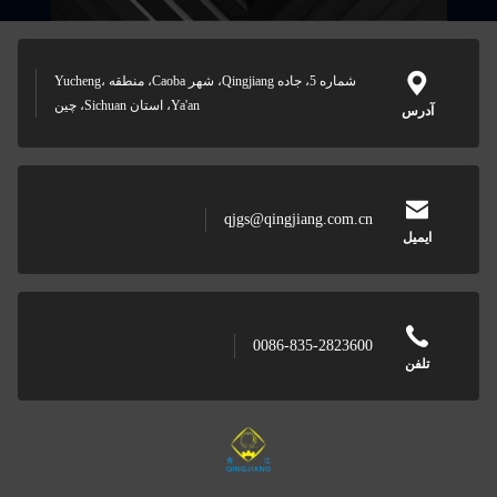
شماره 5، جاده Qingjiang، شهر Caoba، منطقه Yucheng،
Ya'an، استان Sichuan، چین
آدرس
qjgs@qingjiang.com.cn
ایمیل
0086-835-2823600
تلفن